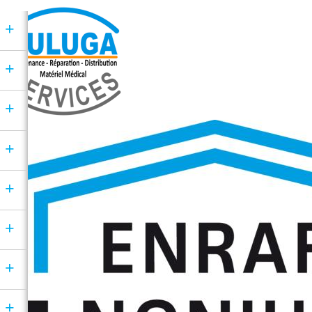
+
+
+
+
+
+
+
+